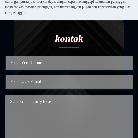
dukungan purna jual, mereka dapat dengan cepat menanggapi kebutuhan pelanggan,
memecahkan masalah pelanggan, dan memenangkan pujian dan kepercayaan yang luas
dari pelanggan.
kontak