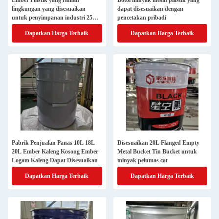
Ember Plastik yang ramah
Botol minyak mesin plastik yang
lingkungan yang disesuaikan
dapat disesuaikan dengan
untuk penyimpanan industri 25
pencetakan pribadi
liter dengan tutup
Dapatkan Harga Terbaik
Dapatkan Harga Terbaik
Pabrik Penjualan Panas 10L 18L
Disesuaikan 20L Flanged Empty
20L Ember Kaleng Kosong Ember
Metal Bucket Tin Bucket untuk
Logam Kaleng Dapat Disesuaikan
minyak pelumas cat
Dapatkan Harga Terbaik
Dapatkan Harga Terbaik