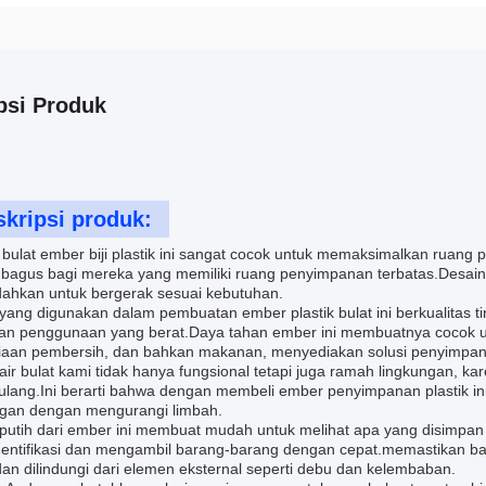
psi Produk
kripsi produk:
 bulat ember biji plastik ini sangat cocok untuk memaksimalkan ruang
 bagus bagi mereka yang memiliki ruang penyimpanan terbatas.Desain 
hkan untuk bergerak sesuai kebutuhan.
yang digunakan dalam pembuatan ember plastik bulat ini berkualitas t
n penggunaan yang berat.Daya tahan ember ini membuatnya cocok un
iaan pembersih, dan bahkan makanan, menyediakan solusi penyimp
ir bulat kami tidak hanya fungsional tetapi juga ramah lingkungan, ka
ulang.Ini berarti bahwa dengan membeli ember penyimpanan plastik ini
ngan dengan mengurangi limbah.
putih dari ember ini membuat mudah untuk melihat apa yang disimpan
entifikasi dan mengambil barang-barang dengan cepat.memastikan b
an dilindungi dari elemen eksternal seperti debu dan kelembaban.