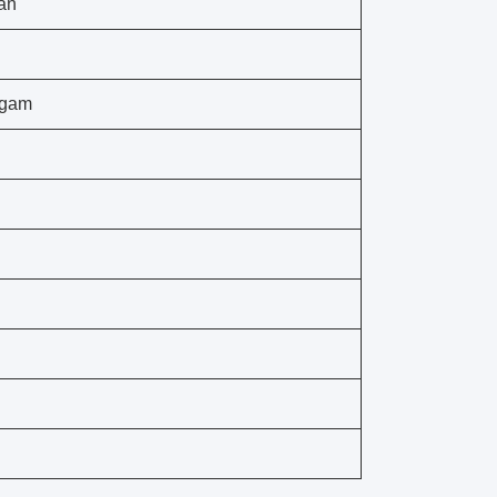
an
ggam