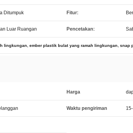
sa Ditumpuk
Fitur:
Ber
an Luar Ruangan
Pencetakan:
Sab
,
,
ah lingkungan
ember plastik bulat yang ramah lingkungan
snap 
Harga
dap
elanggan
Waktu pengiriman
15-