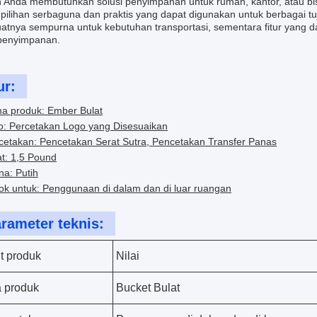
 Anda membutuhkan solusi penyimpanan untuk rumah, kantor, atau bis
 pilihan serbaguna dan praktis yang dapat digunakan untuk berbagai t
tnya sempurna untuk kebutuhan transportasi, sementara fitur yang 
penyimpanan.
ur:
a produk: Ember Bulat
o: Percetakan Logo yang Disesuaikan
cetakan: Pencetakan Serat Sutra, Pencetakan Transfer Panas
t: 1,5 Pound
a: Putih
ok untuk: Penggunaan di dalam dan di luar ruangan
rameter teknis:
ut produk
Nilai
 produk
Bucket Bulat