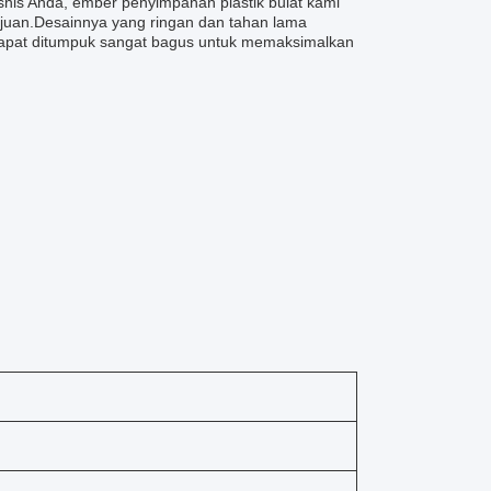
nis Anda, ember penyimpanan plastik bulat kami
ujuan.Desainnya yang ringan dan tahan lama
dapat ditumpuk sangat bagus untuk memaksimalkan