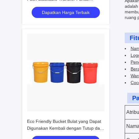
Apakah
Pencetakan Bundar Bucket Dengan
adalah
membua
Dapatkan Harga Terbaik
Snap On Tutup
ruang 
Fit
Nam
Log
Pen
Bera
Warn
Coc
Pa
Atrib
Eco Friendly Bucket Bulat yang Dapat
Nama
Digunakan Kembali dengan Tutup dan
Genggam