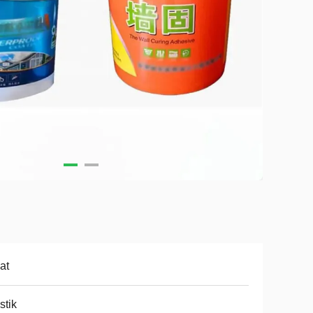
at
stik