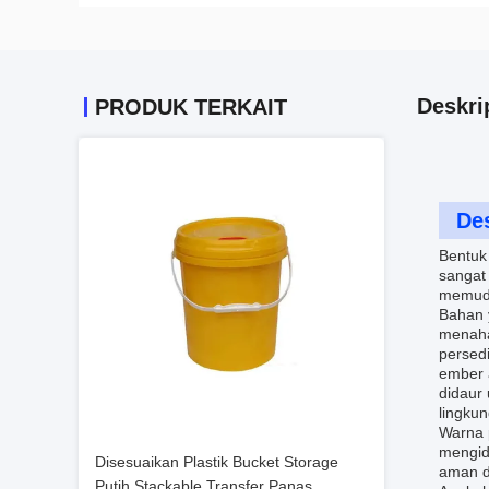
Deskri
PRODUK TERKAIT
Des
Bentuk
sangat
memuda
Bahan 
menaha
persed
ember a
didaur 
lingku
Warna 
mengid
Disesuaikan Plastik Bucket Storage
aman d
Putih Stackable Transfer Panas