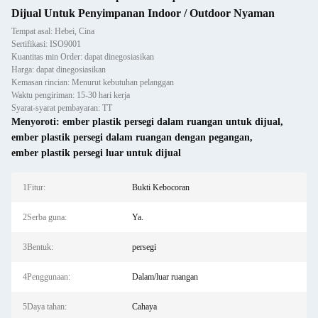
Dijual Untuk Penyimpanan Indoor / Outdoor Nyaman
Tempat asal: Hebei, Cina
Sertifikasi: ISO9001
Kuantitas min Order: dapat dinegosiasikan
Harga: dapat dinegosiasikan
Kemasan rincian: Menurut kebutuhan pelanggan
Waktu pengiriman: 15-30 hari kerja
Syarat-syarat pembayaran: TT
Menyoroti:
ember plastik persegi dalam ruangan untuk dijual
,
ember plastik persegi dalam ruangan dengan pegangan
,
ember plastik persegi luar untuk dijual
1Fitur:
Bukti Kebocoran
2Serba guna:
Ya.
3Bentuk:
persegi
4Penggunaan:
Dalam/luar ruangan
5Daya tahan:
Cahaya