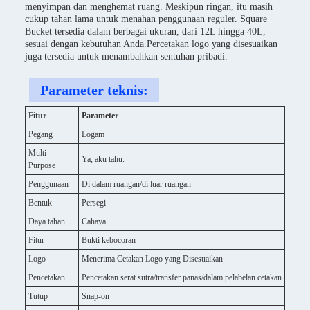
menyimpan dan menghemat ruang. Meskipun ringan, itu masih
cukup tahan lama untuk menahan penggunaan reguler. Square
Bucket tersedia dalam berbagai ukuran, dari 12L hingga 40L,
sesuai dengan kebutuhan Anda.Percetakan logo yang disesuaikan
juga tersedia untuk menambahkan sentuhan pribadi.
Parameter teknis:
Fitur
Parameter
Pegang
Logam
Multi-
Ya, aku tahu.
Purpose
Penggunaan
Di dalam ruangan/di luar ruangan
Bentuk
Persegi
Daya tahan
Cahaya
Fitur
Bukti kebocoran
Logo
Menerima Cetakan Logo yang Disesuaikan
Pencetakan
Pencetakan serat sutra/transfer panas/dalam pelabelan cetakan
Tutup
Snap-on