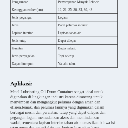
Penggunaan
Penyimpanan Minyak Pelincir
Ketinggian ember (cm)
12, 21, 25, 30, 35, 39, 43
Jenis pegangan
Logam
Jenis
Barel pelumas industri
Lapisan interior
Lapisan tahan air
Jenis tutup
Dapat dilepas
Kualitas
Bagus sekali.
Jenis penyegelan
Topi sekrup
Dapat ditumpuk
Ya, aku tahu.
Aplikasi:
Metal Lubricating Oil Drum Container sangat ideal untuk
digunakan di lingkungan industri karena dirancang untuk
menyimpan dan mengangkut pelumas dengan aman dan
efisien.lemak, dan pelumas lainnya yang digunakan dalam
berbagai mesin dan peralatan. tutup yang dapat dilepas dan
pegangan logam memudahkan akses dan memindahkan
wadah,sementara lapisan interior tahan air memastikan bahwa isi
tetap aman dan amanSelain itu, lapisan luar tahan karat,