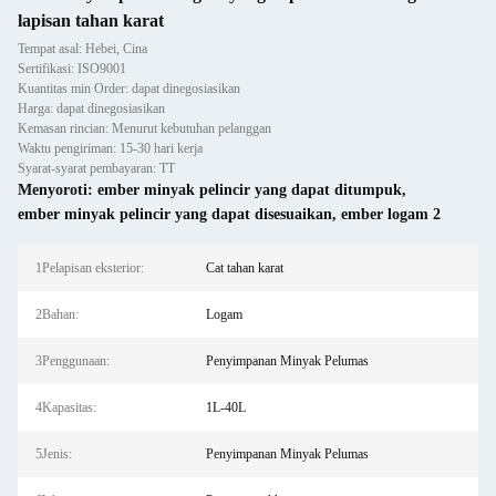
lapisan tahan karat
Tempat asal: Hebei, Cina
Sertifikasi: ISO9001
Kuantitas min Order: dapat dinegosiasikan
Harga: dapat dinegosiasikan
Kemasan rincian: Menurut kebutuhan pelanggan
Waktu pengiriman: 15-30 hari kerja
Syarat-syarat pembayaran: TT
Menyoroti:
ember minyak pelincir yang dapat ditumpuk
,
ember minyak pelincir yang dapat disesuaikan
,
ember logam 2
1Pelapisan eksterior:
Cat tahan karat
2Bahan:
Logam
3Penggunaan:
Penyimpanan Minyak Pelumas
4Kapasitas:
1L-40L
5Jenis:
Penyimpanan Minyak Pelumas