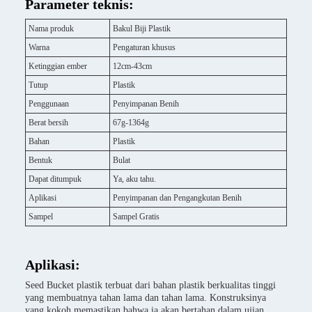
Parameter teknis:
Nama produk
Bakul Biji Plastik
Warna
Pengaturan khusus
Ketinggian ember
12cm-43cm
Tutup
Plastik
Penggunaan
Penyimpanan Benih
Berat bersih
67g-1364g
Bahan
Plastik
Bentuk
Bulat
Dapat ditumpuk
Ya, aku tahu.
Aplikasi
Penyimpanan dan Pengangkutan Benih
Sampel
Sampel Gratis
Aplikasi:
Seed Bucket plastik terbuat dari bahan plastik berkualitas tinggi
yang membuatnya tahan lama dan tahan lama. Konstruksinya
yang kokoh memastikan bahwa ia akan bertahan dalam ujian