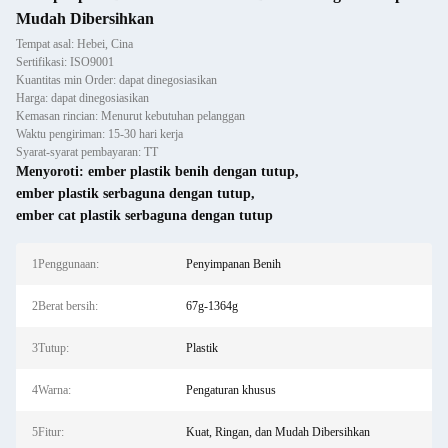
Mudah Dibersihkan
Tempat asal: Hebei, Cina
Sertifikasi: ISO9001
Kuantitas min Order: dapat dinegosiasikan
Harga: dapat dinegosiasikan
Kemasan rincian: Menurut kebutuhan pelanggan
Waktu pengiriman: 15-30 hari kerja
Syarat-syarat pembayaran: TT
Menyoroti:
ember plastik benih dengan tutup
,
ember plastik serbaguna dengan tutup
,
ember cat plastik serbaguna dengan tutup
1Penggunaan:
Penyimpanan Benih
2Berat bersih:
67g-1364g
3Tutup:
Plastik
4Warna:
Pengaturan khusus
5Fitur:
Kuat, Ringan, dan Mudah Dibersihkan