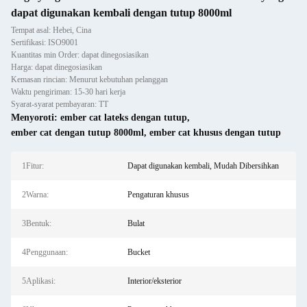
dapat digunakan kembali dengan tutup 8000ml
Tempat asal: Hebei, Cina
Sertifikasi: ISO9001
Kuantitas min Order: dapat dinegosiasikan
Harga: dapat dinegosiasikan
Kemasan rincian: Menurut kebutuhan pelanggan
Waktu pengiriman: 15-30 hari kerja
Syarat-syarat pembayaran: TT
Menyoroti:
ember cat lateks dengan tutup
,
ember cat dengan tutup 8000ml
,
ember cat khusus dengan tutup
1Fitur:
Dapat digunakan kembali, Mudah Dibersihkan
2Warna:
Pengaturan khusus
3Bentuk:
Bulat
4Penggunaan:
Bucket
5Aplikasi:
Interior/eksterior